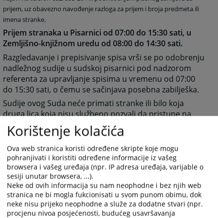
prijem, uz obavezno navođenje razloga za prijem i broja predmeta ili
imena stranke.
Prijem stranaka u Pisarnici od 07:00 do 15:30 sati, u
Zemljišno-knjižnom uredu od 08:00 do 14:30 sati.
Razgledavanje i prepisivanje spisa vrši se po odobrenju
nadležnog sudije u sudskoj pisarnici pod nadzorom
referenta za upravljanje spisima u vremenu od 07:00
do 15:30 sati, o čemu se sačinjava posebna zabilješka.
Sudije ovog Suda neće primati stranke ili bilo koja
druga lica koja nisu službeno pozvali da pristupe na
Sud.
Korištenje kolačića
Vezano za predmete u radu stranke se mogu
Ova web stranica koristi određene skripte koje mogu
postupajućem sudiji obraćati samo putem pismenih
pohranjivati i koristiti određene informacije iz vašeg
podnesaka, uz naznaku broja predmeta.
browsera i vašeg uređaja (npr. IP adresa uređaja, varijable o
Ažurirano 06.04.2023. godine
sesiji unutar browsera, ...).
Neke od ovih informacija su nam neophodne i bez njih web
stranica ne bi mogla fukcionisati u svom punom obimu, dok
5432
PREGLEDA
neke nisu prijeko neophodne a služe za dodatne stvari (npr.
procjenu nivoa posjećenosti, budućeg usavršavanja