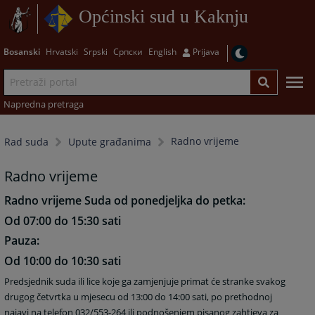
Općinski sud u Kaknju
Bosanski
Hrvatski
Srpski
Српски
English
Prijava
Napredna pretraga
Radno vrijeme
Rad suda
Upute građanima
Radno vrijeme
Radno vrijeme Suda od ponedjeljka do petka:
Od 07:00 do 15:30 sati
Pauza:
Od 10:00 do 10:30 sati
Predsjednik suda ili lice koje ga zamjenjuje primat će stranke svakog
drugog četvrtka u mjesecu od 13:00 do 14:00 sati, po prethodnoj
najavi na telefon 032/553-264 ili podnošenjem pisanog zahtjeva za