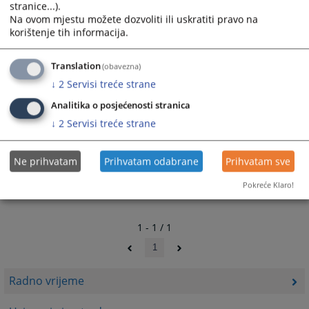
stranice...).
Na ovom mjestu možete dozvoliti ili uskratiti pravo na
korištenje tih informacija.
Translation
(obavezna)
↓
2
Servisi treće strane
Analitika o posjećenosti stranica
↓
2
Servisi treće strane
Ne prihvatam
Prihvatam odabrane
Prihvatam sve
Pokreće Klaro!
1 - 1 / 1
1
Radno vrijeme