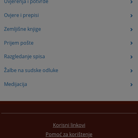
Uvjerenja i potvrde
Ovjere i prepisi
Zemljišne knjige
Prijem pošte
Razgledanje spisa
Žalbe na sudske odluke
Medijacija
Korisni linkovi
Pomoć za korištenje