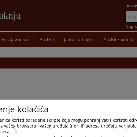
Bosan
aknju
Idi
na
Napre
sadržaj
osi s javnošću
Budžet
Javne nabavke
Sudske odluke
enje kolačića
nica koristi određene skripte koje mogu pohranjivati i koristiti od
iz vašeg browsera i vašeg uređaja (npr. IP adresa uređaja, varijable 
era, ...).