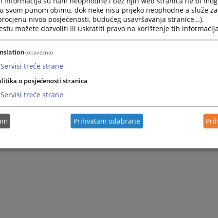
h informacija su nam neophodne i bez njih web stranica ne bi mog
i u svom punom obimu, dok neke nisu prijeko neophodne a služe z
 procjenu nivoa posjećenosti, budućeg usavršavanja stranice...).
tu možete dozvoliti ili uskratiti pravo na korištenje tih informacija
nslation
(obavezna)
Servisi treće strane
litika o posjećenosti stranica
Servisi treće strane
tam
Prihvatam odabrane
Pri