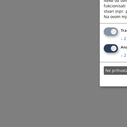
Neke od ovi
fukcionisat
stvari (npr.
Na ovom mjes
Tra
↓
2
Ana
↓
2
Ne prihva