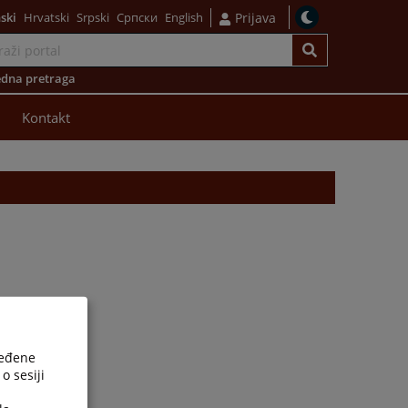
ski
Hrvatski
Srpski
Српски
English
Prijava
dna pretraga
Kontakt
ređene
o sesiji