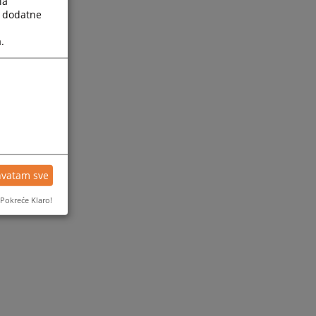
la
a dodatne
.
hvatam sve
Pokreće Klaro!