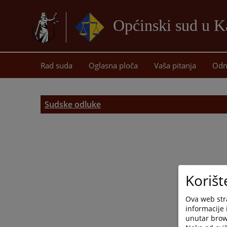
Općinski sud u K
Rad suda
Oglasna ploča
Vaša pitanja
Odn
Sudske odluke
Korišt
Ova web stra
informacije 
unutar brows