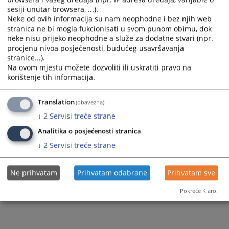
sesiji unutar browsera, ...).
Neke od ovih informacija su nam neophodne i bez njih web
stranica ne bi mogla fukcionisati u svom punom obimu, dok
neke nisu prijeko neophodne a služe za dodatne stvari (npr.
procjenu nivoa posjećenosti, budućeg usavršavanja
stranice...).
Na ovom mjestu možete dozvoliti ili uskratiti pravo na
korištenje tih informacija.
Translation
(obavezna)
↓
2
Servisi treće strane
Analitika o posjećenosti stranica
↓
2
Servisi treće strane
Ne prihvatam
Prihvatam odabrane
Prihvatam sve
Pokreće Klaro!