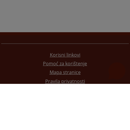
Korisni linkovi
Pomoć za korištenje
Mapa stranice
Pravila privatnosti
Redizajn web stranice je finansirala Evropska unija. Za njen sadržaj isključivo je odgovorno
Visoko sudsko i tužilačko vijeće BiH i ona ne odražava nužno stavove Evropske unije.