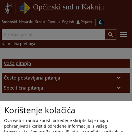
Općinski sud u Kaknju
Bosanski
Hrvatski
Srpski
Српски
English
Prijava
Napredna pretraga
Vaša pitanja
Često postavljana pitanja
Često postavljana pitanja
Specifična pitanja
Zemljišno-knjižni izvadak
Korištenje kolačića
Ova web stranica koristi određene skripte koje mogu
pohranjivati i koristiti određene informacije iz vašeg
browsera i vašeg uređaja (npr. IP adresa uređaja, varijable o