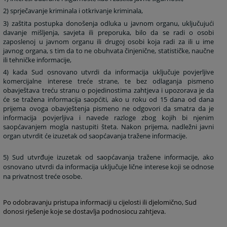
2) sprječavanje kriminala i otkrivanje kriminala,
3) zaštita postupka donošenja odluka u javnom organu, uključujući
davanje mišljenja, savjeta ili preporuka, bilo da se radi o osobi
zaposlenoj u javnom organu ili drugoj osobi koja radi za ili u ime
javnog organa, s tim da to ne obuhvata činjenične, statističke, naučne
ili tehničke informacije,
4) kada Sud osnovano utvrdi da informacija uključuje povjerljive
komercijalne interese treće strane, te bez odlaganja pismeno
obavještava treću stranu o pojedinostima zahtjeva i upozorava je da
će se tražena informacija saopćiti, ako u roku od 15 dana od dana
prijema ovoga obavještenja pismeno ne odgovori da smatra da je
informacija povjerljiva i navede razloge zbog kojih bi njenim
saopćavanjem mogla nastupiti šteta. Nakon prijema, nadležni javni
organ utvrdit će izuzetak od saopćavanja tražene informacije.
5) Sud utvrđuje izuzetak od saopćavanja tražene informacije, ako
osnovano utvrdi da informacija uključuje lične interese koji se odnose
na privatnost treće osobe.
Po odobravanju pristupa informaciji u cijelosti ili djelomično, Sud
donosi rješenje koje se dostavlja podnosiocu zahtjeva.