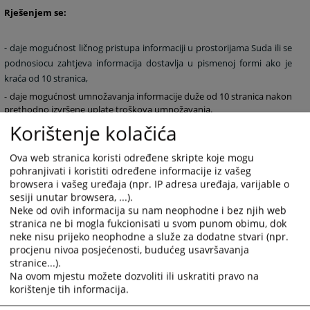
Rješenjem se:
- daje mogućnost ličnog pristupa informaciji u prostorijama Suda ili se
podnosiocu zahtjeva informacija dostavlja u pismenoj formi ako je
kraća od 10 stranica,
- daje mogućnost umnožavanja informacije duže od 10 stranica nakon
prethodno izvršene uplate troškova umnožavanja.
Korištenje kolačića
U skladu sa Uputstvom za provođenje ZOSPI u Federaciji BiH, troškovi
umnožavanja iznose 0,50 KM za svaku stranicu standardne veličine
Ova web stranica koristi određene skripte koje mogu
koja prelazi prvih 10 besplatnih stranica, dok se CD za elektronsku
pohranjivati i koristiti određene informacije iz vašeg
dokumentaciju plaća 5,00 KM. Uplata se vrši na žiro račun Zeničko-
browsera i vašeg uređaja (npr. IP adresa uređaja, varijable o
dobojskog kantona u banci ili pošti, te se uplatnica prilaže uz
sesiji unutar browsera, ...).
podneseni zahtjev.
Neke od ovih informacija su nam neophodne i bez njih web
stranica ne bi mogla fukcionisati u svom punom obimu, dok
neke nisu prijeko neophodne a služe za dodatne stvari (npr.
procjenu nivoa posjećenosti, budućeg usavršavanja
stranice...).
2398
PREGLEDA
Na ovom mjestu možete dozvoliti ili uskratiti pravo na
korištenje tih informacija.