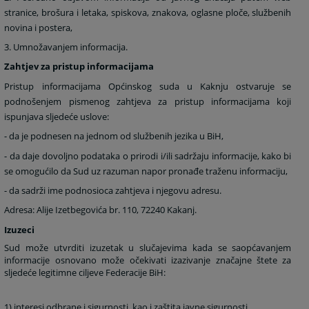
stranice, brošura i letaka, spiskova, znakova, oglasne ploče, službenih
novina i postera,
3. Umnožavanjem informacija.
Zahtjev za pristup informacijama
Pristup informacijama Općinskog suda u Kaknju ostvaruje se
podnošenjem pismenog zahtjeva za pristup informacijama koji
ispunjava sljedeće uslove:
- da je podnesen na jednom od službenih jezika u BiH,
- da daje dovoljno podataka o prirodi i/ili sadržaju informacije, kako bi
se omogućilo da Sud uz razuman napor pronađe traženu informaciju,
- da sadrži ime podnosioca zahtjeva i njegovu adresu.
Adresa: Alije Izetbegovića br. 110, 72240 Kakanj.
Izuzeci
Sud može utvrditi izuzetak u slučajevima kada se saopćavanjem
informacije osnovano može očekivati izazivanje značajne štete za
sljedeće legitimne ciljeve Federacije BiH:
1) interesi odbrane i sigurnosti, kao i zaštita javne sigurnosti,