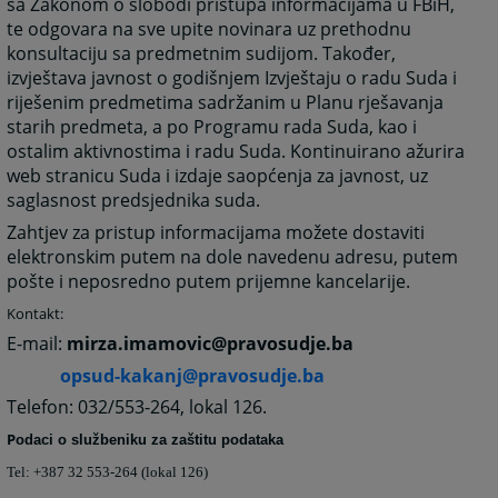
sa Zakonom o slobodi pristupa informacijama u FBiH,
te odgovara na sve upite novinara uz prethodnu
konsultaciju sa predmetnim sudijom. Također,
izvještava javnost o godišnjem Izvještaju o radu Suda i
riješenim predmetima sadržanim u Planu rješavanja
starih predmeta, a po Programu rada Suda, kao i
ostalim aktivnostima i radu Suda. Kontinuirano ažurira
web stranicu Suda i izdaje saopćenja za javnost, uz
saglasnost predsjednika suda.
Zahtjev za pristup informacijama možete dostaviti
elektronskim putem na dole navedenu adresu, putem
pošte i neposredno putem prijemne kancelarije.
Kontakt:
E-mail:
mirza.imamovic@pravosudje.ba
opsud-kakanj@pravosudje.ba
Telefon: 032/553-264, lokal 126.
P
odaci o službeniku za zaštitu podataka
Tel: +387 32 553-264 (lokal 126)