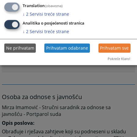
Translation
(obavezna)
↓
2
Servisi treće strane
Analitika o posjećenosti stranica
Prateći dokumenti
↓
2
Servisi treće strane
Vodič za pristup informacijama
Uputstvo ZOSPI
Ne prihvatam
Prihvatam odabrane
Prihvatam sve
Zakon o slobodi pristupa informacijama u FBiH
Pokreće Klaro!
Zahtjev za pristup informacijama
Osoba za odnose s javnošću
Mirza Imamović - Stručni saradnik za odnose sa
javnošću - Portparol suda
Opis poslova:
Obrađuje i rješava zahtjeve koji su podneseni u skladu