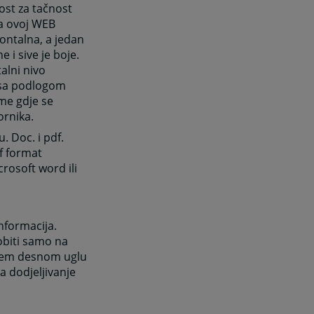
ost za tačnost
na ovoj WEB
ontalna, a jedan
e i sive je boje.
alni nivo
je sa podlogom
ome gdje se
ornika.
. Doc. i pdf.
f format
rosoft word ili
nformacija.
obiti samo na
rnjem desnom uglu
a dodjeljivanje