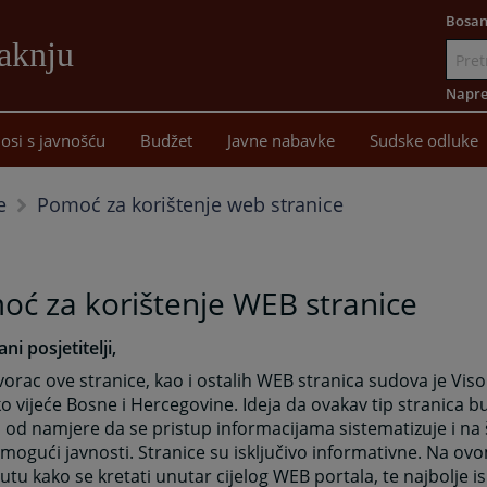
Bosan
aknju
Idi
na
Napre
sadržaj
osi s javnošću
Budžet
Javne nabavke
Sudske odluke
Pomoć za korištenje web stranice
e
ć za korištenje WEB stranice
ni posjetitelji,
tvorac ove stranice, kao i ostalih WEB stranica sudova je Vis
ko vijeće Bosne i Hercegovine. Ideja da ovakav tip stranica b
 od namjere da se pristup informacijama sistematizuje i na 
mogući javnosti. Stranice su isključivo informativne. Na o
utu kako se kretati unutar cijelog WEB portala, te najbolje isk