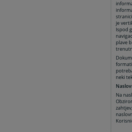
informa
informa
stranic
je vert
Ispod g
navigac
plave b
trenutn
Dokumen
formati
potreba
neki te
Naslov
Na nasl
Obzirom
zahtjev
naslovn
Korisni