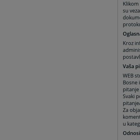
Klikom
su veza
dokumen
protok
Oglasn
Kroz in
adminis
postavl
Vaša pi
WEB str
Bosne i
pitanje
Svaki 
pitanje
Za obja
komenta
u kateg
Odnosi