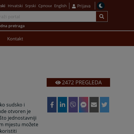
ski
Hrvatski
Srpski
Српски
English
Prijava
dna pretraga
Kontakt
2472
PREGLEDA
oko sudsko i
ude otvoren je
što jednostavniji
vom mjestu možete
oristiti