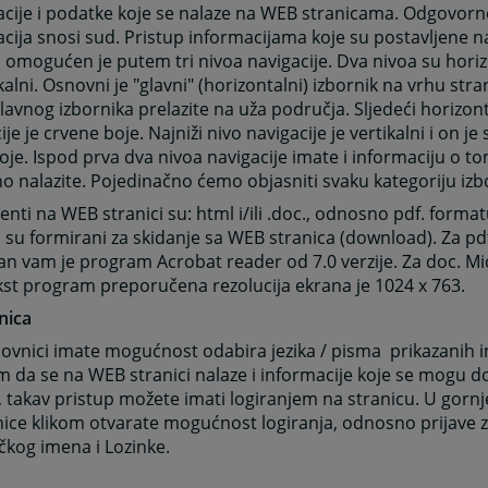
cije i podatke koje se nalaze na WEB stranicama. Odgovorn
cija snosi sud. Pristup informacijama koje su postavljene 
i omogućen je putem tri nivoa navigacije. Dva nivoa su horiz
ikalni. Osnovni je "glavni" (horizontalni) izbornik na vrhu stran
lavnog izbornika prelazite na uža područja. Sljedeći horizont
ije je crvene boje. Najniži nivo navigacije je vertikalni i on 
oje. Ispod prva dva nivoa navigacije imate i informaciju o t
o nalazite. Pojedinačno ćemo objasniti svaku kategoriju izb
ti na WEB stranici su: html i/ili .doc., odnosno pdf. formatu
 su formirani za skidanje sa WEB stranica (download). Za pd
n vam je program Acrobat reader od 7.0 verzije. Za doc. Mic
kst program preporučena rezolucija ekrana je 1024 x 763.
nica
ovnici imate mogućnost odabira jezika / pisma prikazanih i
 da se na WEB stranici nalaze i informacije koje se mogu d
, takav pristup možete imati logiranjem na stranicu. U go
ice klikom otvarate mogućnost logiranja, odnosno prijave z
čkog imena i Lozinke.