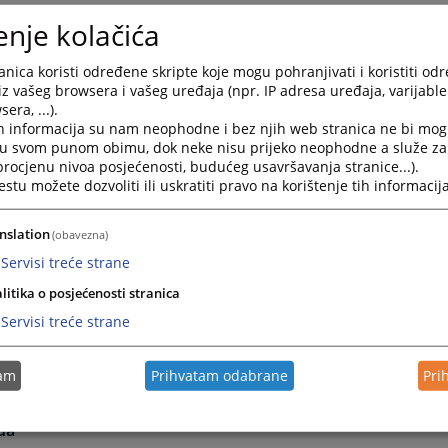
nica" se sastoji od šest grupa informacija. Raspoređene su u
enje kolačića
nica koristi određene skripte koje mogu pohranjivati i koristiti od
aktuelnosti obuhvata najaktuelnije informacije vezane za 
iz vašeg browsera i vašeg uređaja (npr. IP adresa uređaja, varijable 
sti suda. To su informacije o aktivnsotima koje su se već des
era, ...).
iječ predsjednika sadrži pozdravnu riječ predsjednika suda 
h informacija su nam neophodne i bez njih web stranica ne bi mog
ošlice i želje za što boljom medjusobnom komunikacijom.
i u svom punom obimu, dok neke nisu prijeko neophodne a služe z
 procjenu nivoa posjećenosti, budućeg usavršavanja stranice...).
Najava događaja predstavlja najavu budućih dogadjanja važ
tu možete dozvoliti ili uskratiti pravo na korištenje tih informacija
m događanja.
esto postavljena pitanja prikazuje pitanja i odgovore koja 
nslation
(obavezna)
jana sudu, a vezana su za rad suda ili druge aktivnosti veza
Servisi treće strane
aspored suđenja prikazuje detaljne informacije o sudjenji
litika o posjećenosti stranica
ni vremenski period.
Servisi treće strane
ijesti iz pravosudja obuhvata informacije koje su vezane z
 Hercegovine u cjelini. unutar svih grupa starije novosti i in
tam
Prihvatam odabrane
Pri
je su na naslovnici, nisu izbrisane. Klikom na riječ "Više" pr
aktuelnosti ili druge informacije.
da