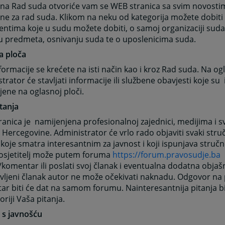
 na Rad suda otvoriće vam se WEB stranica sa svim novosti
ne za rad suda. Klikom na neku od kategorija možete dobiti 
tima koje u sudu možete dobiti, o samoj organizaciji suda, s
u predmeta, osnivanju suda te o uposlenicima suda.
a ploča
formacije se krećete na isti način kao i kroz Rad suda. Na og
trator će stavljati informacije ili službene obavjesti koje su 
jene na oglasnoj ploči.
tanja
anica je namijenjena profesionalnoj zajednici, medijima i 
 Hercegovine. Administrator će vrlo rado objaviti svaki stručn
 koje smatra interesantnim za javnost i koji ispunjava stručne
posjetitelj može putem foruma
https://forum.pravosudje.ba
p
/komentar ili poslati svoj članak i eventualna dodatna objašn
vljeni članak autor ne može očekivati naknadu. Odgovor na pi
r biti će dat na samom forumu. Nainteresantnija pitanja bit
oriji Vaša pitanja.
 s javnošću