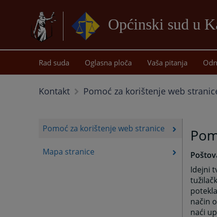
Općinski sud u K
Rad suda
Oglasna ploča
Vaša pitanja
Odn
Kontakt
Pomoć za korištenje web stranic
Pomoć za korištenje web stranice
Pomo
Mapa stranice
Poštova
Idejni 
tužilač
potekla
način o
naći up