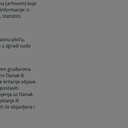
ma (arhivom) koje
informacije: o
tatistici,
lasnu ploču,
i u zgradi suda
svim građanima
i članak ili
 kriterije objave.
ostaviti
jenja uz članak.
tanje ili
i će objavljena i