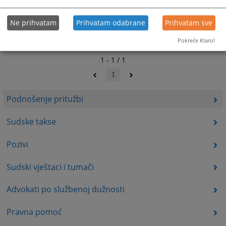
Ne prihvatam
Prihvatam odabrane
Prihvatam sve
Pokreće Klaro!
1 - 1 / 1
1
Podnošenje pritužbi
Sudske takse
Pozivi
Sudski vještaci i tumači
Advokati po službenoj dužnosti
Pravna pomoć