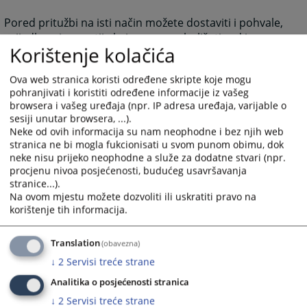
Pored pritužbi na isti način možete dostaviti i pohvale,
prijedloge i sugestije koje mogu poboljšati rad i
Korištenje kolačića
efikasnost suda.
Ova web stranica koristi određene skripte koje mogu
5318
PREGLEDA
pohranjivati i koristiti određene informacije iz vašeg
browsera i vašeg uređaja (npr. IP adresa uređaja, varijable o
sesiji unutar browsera, ...).
Neke od ovih informacija su nam neophodne i bez njih web
stranica ne bi mogla fukcionisati u svom punom obimu, dok
neke nisu prijeko neophodne a služe za dodatne stvari (npr.
procjenu nivoa posjećenosti, budućeg usavršavanja
stranice...).
Na ovom mjestu možete dozvoliti ili uskratiti pravo na
korištenje tih informacija.
Translation
(obavezna)
↓
2
Servisi treće strane
Analitika o posjećenosti stranica
↓
2
Servisi treće strane