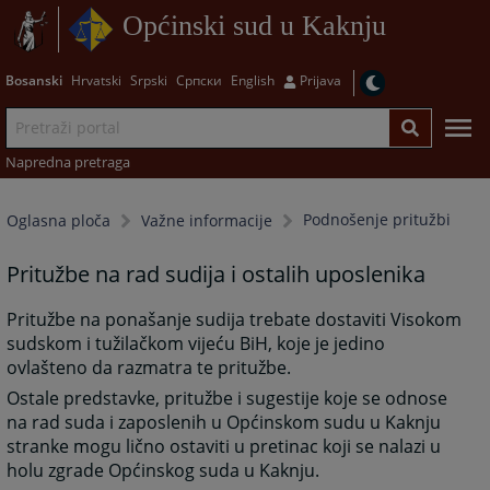
Općinski sud u Kaknju
Bosanski
Hrvatski
Srpski
Српски
English
Prijava
Napredna pretraga
Podnošenje pritužbi
Oglasna ploča
Važne informacije
Pritužbe na rad sudija i ostalih uposlenika
Pritužbe na ponašanje sudija trebate dostaviti Visokom
sudskom i tužilačkom vijeću BiH, koje je jedino
ovlašteno da razmatra te pritužbe.
Ostale predstavke, pritužbe i sugestije koje se odnose
na rad suda i zaposlenih u Općinskom sudu u Kaknju
stranke mogu lično ostaviti u pretinac koji se nalazi u
holu zgrade Općinskog suda u Kaknju.