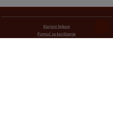
Korisni linkovi
Pomoć za korištenje
Mapa stranice
Pravila privatnosti
Redizajn web stranice je finansirala Evropska unija. Za njen sadržaj isključivo je odgovorno
Visoko sudsko i tužilačko vijeće BiH i ona ne odražava nužno stavove Evropske unije.
© 2021
Visoko sudsko i tužilačko vijeće