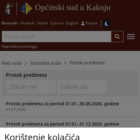
Općinski sud u Kaknju
Bosanski
Hrvatski
Srpski
Српски
English
Prijava
Napredna pretraga
Protok predmeta
Rad suda
Statistika suda
Protok predmeta
Navigate
Navigate
Protok predmeta za period 01.01.-30.06.2026. godine
forward
forward
01.07.2026.
to
to
interact
interact
Protok predmeta za period 01.01.-31.12.2025. godine
with
with
20.01.2026.
the
the
Korištenje kolačića
calendar
calendar