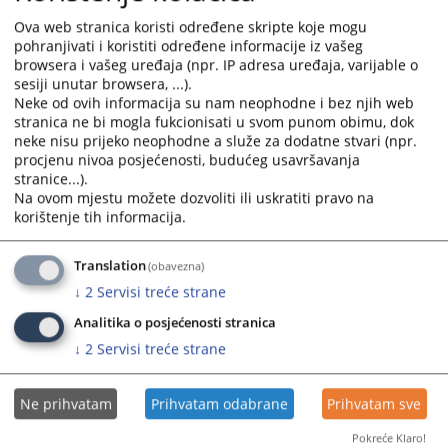
Protok predmeta za period 01.01.-30.09.2025. godine
and
and
Ova web stranica koristi određene skripte koje mogu
01.10.2025.
select
select
pohranjivati i koristiti određene informacije iz vašeg
a
a
browsera i vašeg uređaja (npr. IP adresa uređaja, varijable o
Protok predmeta za period 01.01.-31.12.2024. godine
date.
date.
sesiji unutar browsera, ...).
29.01.2025.
Neke od ovih informacija su nam neophodne i bez njih web
Press
Press
stranica ne bi mogla fukcionisati u svom punom obimu, dok
the
the
neke nisu prijeko neophodne a služe za dodatne stvari (npr.
Protok predmeta za period 01.01.-30.06.2024. godine
question
question
procjenu nivoa posjećenosti, budućeg usavršavanja
26.07.2024.
mark
mark
stranice...).
key
key
Na ovom mjestu možete dozvoliti ili uskratiti pravo na
Protok predmeta za period 01.01.-31.05.2024. godine
to
to
korištenje tih informacija.
03.06.2024.
get
get
the
the
Translation
(obavezna)
keyboard
keyboard
↓
2
Servisi treće strane
shortcuts
shortcuts
Analitika o posjećenosti stranica
for
for
changing
changing
↓
2
Servisi treće strane
dates.
dates.
Ne prihvatam
Prihvatam odabrane
Prihvatam sve
Pokreće Klaro!