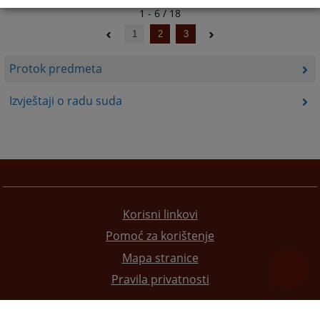
1 - 6 / 18
1
2
3
Protok predmeta
Izvještaji o radu suda
Korisni linkovi
Pomoć za korištenje
Mapa stranice
Pravila privatnosti