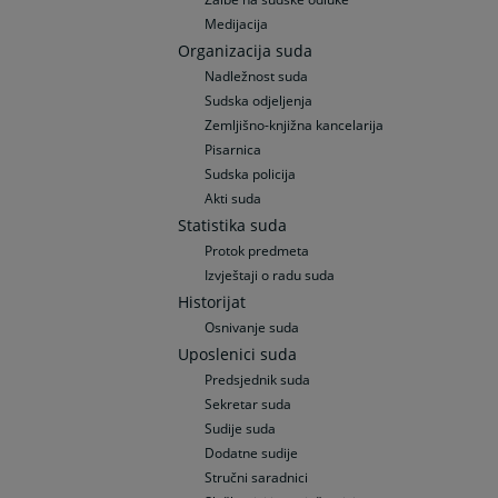
Medijacija
Organizacija suda
Nadležnost suda
Sudska odjeljenja
Zemljišno-knjižna kancelarija
Pisarnica
Sudska policija
Akti suda
Statistika suda
Protok predmeta
Izvještaji o radu suda
Historijat
Osnivanje suda
Uposlenici suda
Predsjednik suda
Sekretar suda
Sudije suda
Dodatne sudije
Stručni saradnici