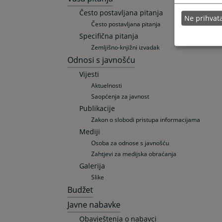
Često postavljana pitanja
Ne prihva
Često postavljana pitanja
Specifična pitanja
Zemljišno-knjižni izvadak
Odnosi s javnošću
Vijesti
Aktuelnosti
Saopćenja za javnost
Publikacije
Zakon o slobodi pristupa informacijama
Mediji
Osoba za odnose s javnošću
Zahtjevi za medijska obraćanja
Galerija
Slike
Budžet
Javne nabavke
Obavještenja o nabavci