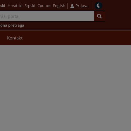
ski
Hrvatski
Srpski
Српски
English
Prijava
dna pretraga
Kontakt