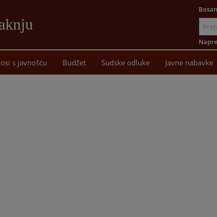
Bosan
aknju
Idi
na
Napre
sadržaj
osi s javnošću
Budžet
Sudske odluke
Javne nabavke