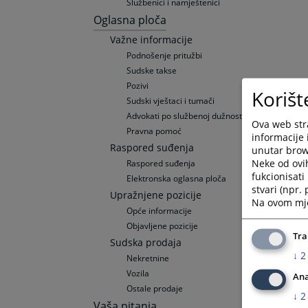
Službenici i namještenici
Oglasna ploča
Važne informacije
Podnošenje pritužbi
Sudske takse
Pozivi
Korišt
Sudski vještaci i tumači
Advokati po službenoj dužnosti
Ova web stra
Pravna pomoć
informacije 
Raspored suđenja
unutar brows
Neke od ovi
Raspored suđenja
fukcionisat
Elektronska oglasna ploča
stvari (npr.
Upražnjene pozicije
Na ovom mjes
Opće informacije
Objavljene pozicije
Tra
Sudska prodaja
↓
2
Nekretnine
Vozila
Ana
Ostale prodaje
↓
2
Vaša pitanja