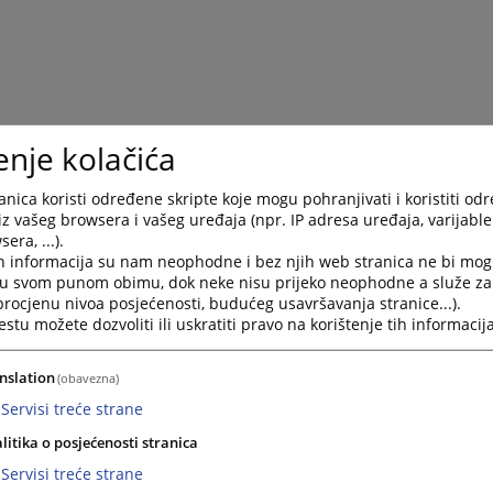
enje kolačića
nica koristi određene skripte koje mogu pohranjivati i koristiti od
iz vašeg browsera i vašeg uređaja (npr. IP adresa uređaja, varijable 
era, ...).
h informacija su nam neophodne i bez njih web stranica ne bi mog
i u svom punom obimu, dok neke nisu prijeko neophodne a služe z
 procjenu nivoa posjećenosti, budućeg usavršavanja stranice...).
tu možete dozvoliti ili uskratiti pravo na korištenje tih informacija
nslation
(obavezna)
Servisi treće strane
litika o posjećenosti stranica
Servisi treće strane