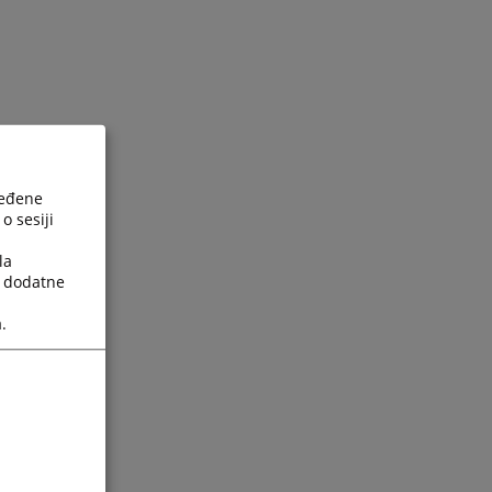
ređene
o sesiji
la
a dodatne
.