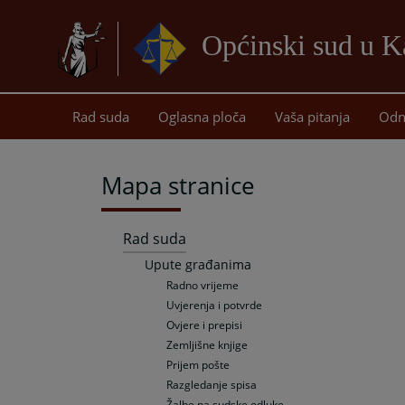
Općinski sud u K
Rad suda
Oglasna ploča
Vaša pitanja
Odn
Mapa stranice
Rad suda
Upute građanima
Radno vrijeme
Uvjerenja i potvrde
Ovjere i prepisi
Zemljišne knjige
Prijem pošte
Razgledanje spisa
Žalbe na sudske odluke