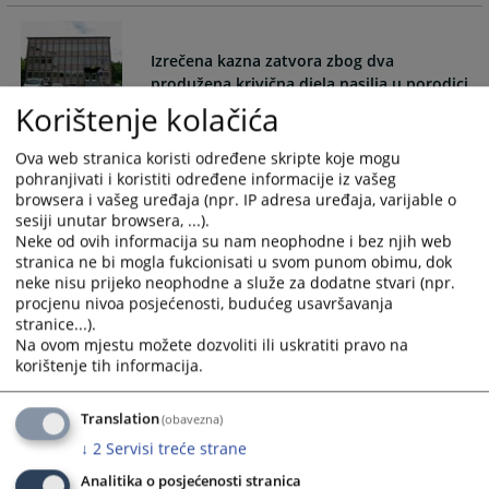
Izrečena kazna zatvora zbog dva
Korištenje kolačića
Općinski sud u Kaknju donio je i javno objavio osuđujuću,
prvostepenu i nepravosnažnu presudu u krivičnom
Ova web stranica koristi određene skripte koje mogu
predmetu broj: 36 0 K 069092 24 K protiv optuženog M.C.
pohranjivati i koristiti određene informacije iz vašeg
zbog dva produžena krivična djela „nasilje u porodici“ iz
browsera i vašeg uređaja (npr. IP adresa uređaja, varijable o
člana 222. stav 4. u vezi sa stavom 1. i 2. Krivičnog zakona
sesiji unutar browsera, ...).
FBiH, a sve u vezi sa članom 54. i 55. Krivičnog zakona FBiH.
Neke od ovih informacija su nam neophodne i bez njih web
stranica ne bi mogla fukcionisati u svom punom obimu, dok
neke nisu prijeko neophodne a služe za dodatne stvari (npr.
20.05.2026.
procjenu nivoa posjećenosti, budućeg usavršavanja
stranice...).
Na ovom mjestu možete dozvoliti ili uskratiti pravo na
Određen jednomjesečni pritvor zbog
korištenje tih informacija.
ugrožavanja sigurnosti i sprečavanja
službene osobe u vršenju službene radnje
Translation
(obavezna)
Sudija za prethodni postupak Općinskog suda u Kaknju,
↓
2
Servisi treće strane
postupajući po prijedlogu Kantonalnog tužilaštva ZDK, donio
je rješenje o određivanju jednomjesečnog pritvora u
Analitika o posjećenosti stranica