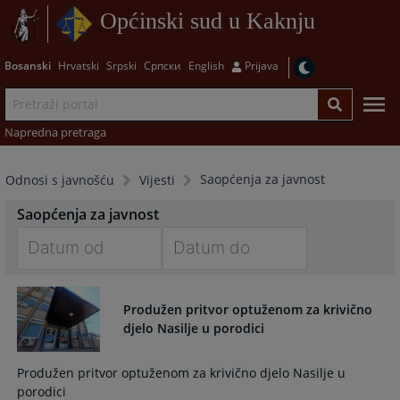
Općinski sud u Kaknju
Bosanski
Hrvatski
Srpski
Српски
English
Prijava
Napredna pretraga
Saopćenja za javnost
Odnosi s javnošću
Vijesti
Saopćenja za javnost
Navigate
Navigate
forward
forward
Produžen pritvor optuženom za krivično
to
to
djelo Nasilje u porodici
interact
interact
with
with
Produžen pritvor optuženom za krivično djelo Nasilje u
the
the
porodici
calendar
calendar