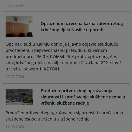
and
and
30.07.2026.
select
select
a
a
Optuženom izrečena kazna zatvora zbog
date.
date.
krivičnog djela Nasilje u porodici
Press
Press
the
the
question
question
Općinski sud u Kaknju donio je i javno objavio osuđujuću,
mark
mark
prvostepenu i nepravosnažnu presudu u krivičnom
predmetu broj: 36 0 K 074654 25 K protiv optuženog A.V.
key
key
zbog krivičnog djela „nasilje u porodici“ iz člana 222. stav 2.
to
to
u vezi sa stavom 1. KZ FBiH.
get
get
the
the
20.07.2026.
keyboard
keyboard
shortcuts
shortcuts
Produžen pritvor zbog ugrožavanja
for
for
sigurnosti i sprečavanja službene osobe u
changing
changing
vršenju službene radnje
dates.
dates.
Produžen pritvor zbog ugrožavanja sigurnosti i sprečavanja
službene osobe u vršenju službene radnje
12.06.2026.