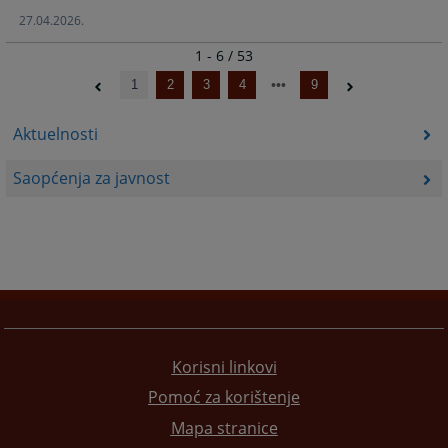
27.04.2026.
1 - 6 / 53
1
2
3
4
9
Aktuelnosti
Saopćenja za javnost
Korisni linkovi
Pomoć za korištenje
Mapa stranice