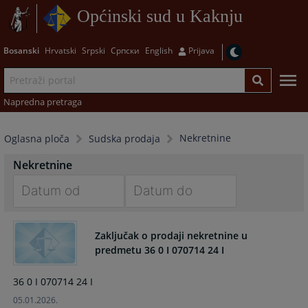
Općinski sud u Kaknju
Bosanski
Hrvatski
Srpski
Српски
English
Prijava
Napredna pretraga
Nekretnine
Oglasna ploča
Sudska prodaja
Nekretnine
Navigate
Navigate
forward
forward
Zaključak o prodaji nekretnine u
to
to
predmetu 36 0 I 070714 24 I
interact
interact
with
with
36 0 I 070714 24 I
the
the
05.01.2026.
calendar
calendar