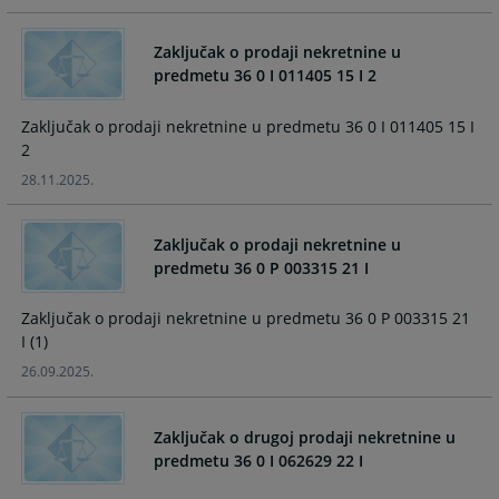
and
and
select
select
Zaključak o prodaji nekretnine u
a
a
predmetu 36 0 I 011405 15 I 2
date.
date.
Press
Press
Zaključak o prodaji nekretnine u predmetu 36 0 I 011405 15 I
the
the
2
question
question
28.11.2025.
mark
mark
key
key
to
to
Zaključak o prodaji nekretnine u
get
get
predmetu 36 0 P 003315 21 I
the
the
keyboard
keyboard
Zaključak o prodaji nekretnine u predmetu 36 0 P 003315 21
shortcuts
shortcuts
I (1)
for
for
26.09.2025.
changing
changing
dates.
dates.
Zaključak o drugoj prodaji nekretnine u
predmetu 36 0 I 062629 22 I