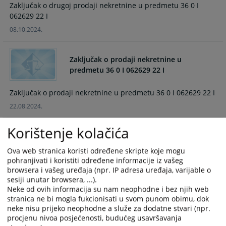
Zaključak o drugoj prodaji nekretnine u predmetu 36 0 I
062629 22 I
08.10.2024.
Zaključak o prodaji nekretnine u
predmetu 36 0 I 062629 22 I
Zaključak o prodaji nekretnine u predmetu 36 0 I 062629 22 I
22.08.2024.
Korištenje kolačića
Zaključak o prodaji nekretnine u
predmetu 36 0 I 011405 15 I 2
Ova web stranica koristi određene skripte koje mogu
pohranjivati i koristiti određene informacije iz vašeg
Zaključak o prodaji nekretnine u predmetu 36 0 I 011405 15 I
browsera i vašeg uređaja (npr. IP adresa uređaja, varijable o
sesiji unutar browsera, ...).
2
Neke od ovih informacija su nam neophodne i bez njih web
17.10.2023.
stranica ne bi mogla fukcionisati u svom punom obimu, dok
neke nisu prijeko neophodne a služe za dodatne stvari (npr.
procjenu nivoa posjećenosti, budućeg usavršavanja
Zaključak o prodaji nekretnina u