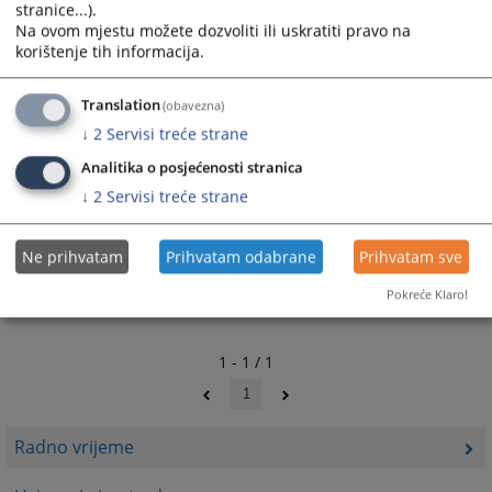
stranice...).
Na ovom mjestu možete dozvoliti ili uskratiti pravo na
korištenje tih informacija.
Translation
(obavezna)
↓
2
Servisi treće strane
Analitika o posjećenosti stranica
↓
2
Servisi treće strane
Ne prihvatam
Prihvatam odabrane
Prihvatam sve
Pokreće Klaro!
1 - 1 / 1
1
Radno vrijeme