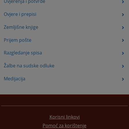
Uvjerenja i potvrde
Ovjere i prepisi
Zemljišne knjige
Prijem pošte
Razgledanje spisa
Žalbe na sudske odluke
Medijacija
Korisni linkovi
Pomoć za korištenje