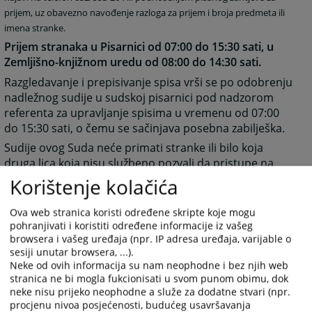
prijem, uz obavezno navođenje razloga za prijem i broja predmeta ili
imena stranke.
Prijem stranaka u Pisarnici od 07:00 do 15:30 sati, u
Zemljišno-knjižnom uredu od 08:00 do 14:30 sati.
Razgledavanje i prepisivanje spisa vrši se po odobrenju
nadležnog sudije u sudskoj pisarnici pod nadzorom
referenta za upravljanje spisima u vremenu od 07:00
do 15:30 sati, o čemu se sačinjava posebna zabilješka.
Sudije ovog Suda neće primati stranke ili bilo koja
druga lica koja nisu službeno pozvali da pristupe na
Sud.
Korištenje kolačića
Vezano za predmete u radu stranke se mogu
Ova web stranica koristi određene skripte koje mogu
postupajućem sudiji obraćati samo putem pismenih
pohranjivati i koristiti određene informacije iz vašeg
podnesaka, uz naznaku broja predmeta.
browsera i vašeg uređaja (npr. IP adresa uređaja, varijable o
Ažurirano 06.04.2023. godine
sesiji unutar browsera, ...).
Neke od ovih informacija su nam neophodne i bez njih web
stranica ne bi mogla fukcionisati u svom punom obimu, dok
5423
PREGLEDA
neke nisu prijeko neophodne a služe za dodatne stvari (npr.
procjenu nivoa posjećenosti, budućeg usavršavanja