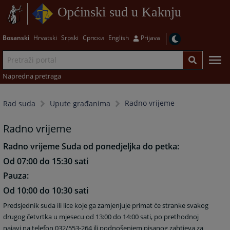
Općinski sud u Kaknju
Bosanski
Hrvatski
Srpski
Српски
English
Prijava
Napredna pretraga
Radno vrijeme
Rad suda
Upute građanima
Radno vrijeme
Radno vrijeme Suda od ponedjeljka do petka:
Od 07:00 do 15:30 sati
Pauza:
Od 10:00 do 10:30 sati
Predsjednik suda ili lice koje ga zamjenjuje primat će stranke svakog
drugog četvrtka u mjesecu od 13:00 do 14:00 sati, po prethodnoj
najavi na telefon 032/553-264 ili podnošenjem pisanog zahtjeva za