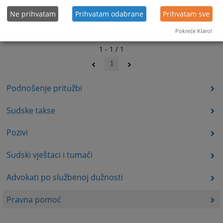
Ne prihvatam
Prihvatam odabrane
Prihvatam sve
Pokreće Klaro!
1 - 1 / 1
1
Podnošenje pritužbi
Sudske takse
Pozivi
Sudski vještaci i tumači
Advokati po službenoj dužnosti
Pravna pomoć