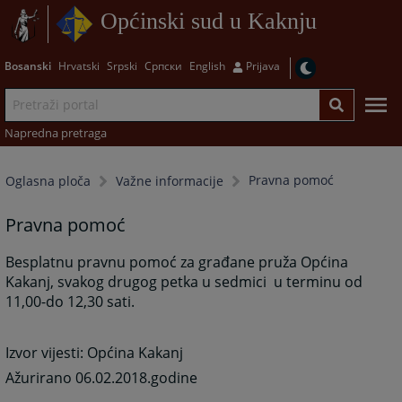
Općinski sud u Kaknju
Bosanski
Hrvatski
Srpski
Српски
English
Prijava
Napredna pretraga
Pravna pomoć
Oglasna ploča
Važne informacije
Pravna pomoć
Besplatnu pravnu pomoć za građane pruža Općina
Kakanj, svakog drugog petka u sedmici u terminu od
11,00-do 12,30 sati.
Izvor vijesti: Općina Kakanj
Ažurirano 06.02.2018.godine