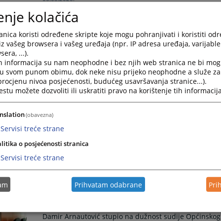
enje kolačića
JAVNI OGLAS za popunu upražnjenih radnih mjesta 
nica koristi određene skripte koje mogu pohranjivati i koristiti od
JAVNI OGLAS za popunu upražnjenih radnih mjesta n
iz vašeg browsera i vašeg uređaja (npr. IP adresa uređaja, varijable 
era, ...).
31.07.2026.
h informacija su nam neophodne i bez njih web stranica ne bi mog
i u svom punom obimu, dok neke nisu prijeko neophodne a služe z
 procjenu nivoa posjećenosti, budućeg usavršavanja stranice...).
Obavijest za stranke: Osigurano funkcionisanje služ
tu možete dozvoliti ili uskratiti pravo na korištenje tih informacija
Obavijest za stranke: Osigurano funkcionisanje služb
29.07.2026.
nslation
(obavezna)
Servisi treće strane
Obavijest o privremenom zastoju u radu službenog 
litika o posjećenosti stranica
Servisi treće strane
Obavijest o privremenom zastoju u radu službenog Fa
28.07.2026.
tam
Prihvatam odabrane
Pri
Damir Arnautović stupio na dužnost sudije Općinsk
Damir Arnautović stupio na dužnost sudije Općinskog