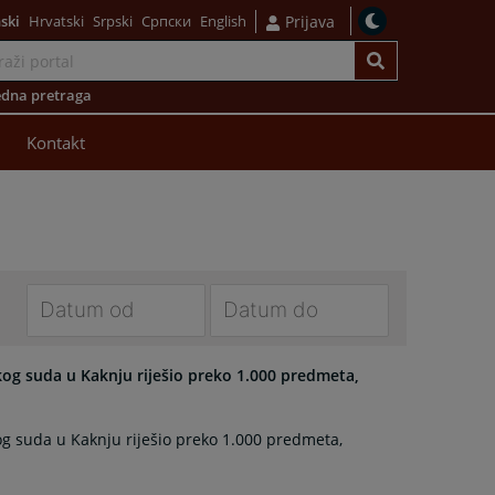
ski
Hrvatski
Srpski
Српски
English
Prijava
dna pretraga
Kontakt
Navigate
Navigate
forward
forward
skog suda u Kaknju riješio preko 1.000 predmeta,
to
to
interact
interact
kog suda u Kaknju riješio preko 1.000 predmeta,
with
with
the
the
calendar
calendar