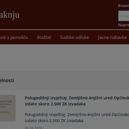
Bosan
aknju
Idi
na
Napre
sadržaj
osi s javnošću
Budžet
Sudske odluke
Javne nabavke
elnosti
Polugodišnji izvještaj: Zemljišno-knjižni ured Općin
izdato skoro 2.500 ZK izvadaka
Polugodišnji izvještaj: Zemljišno-knjižni ured Općins
izdato skoro 2.500 ZK izvadaka
06.08.2026.