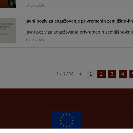
01.07.2026.
Javni poziv za angažovanje privremenih zemljišno-kn
Javni poziv za angažovanje privremenih zemljišno-knji
18.06.2026.
1 - 6 / 96
1
2
3
4
Redizajn web stranice je finansirala Evropska unija. Za njen sadržaj isključivo je odgovorno