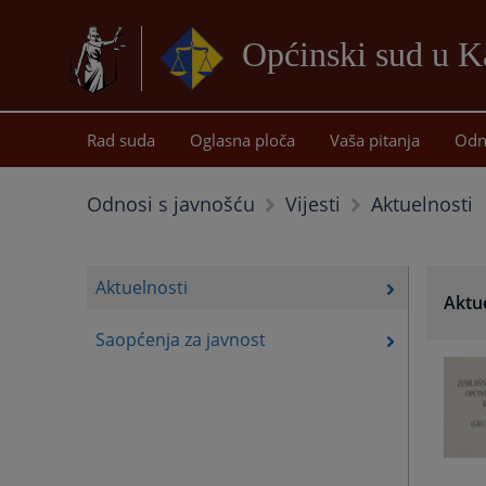
Općinski sud u K
Rad suda
Oglasna ploča
Vaša pitanja
Odn
Aktuelnosti
Odnosi s javnošću
Vijesti
Aktuelnosti
Aktu
Saopćenja za javnost