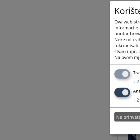
Korišt
Ova web stra
informacije 
unutar brows
Neke od ovi
fukcionisat
stvari (npr.
Na ovom mjes
Tra
↓
2
Ana
↓
2
Ne prihva