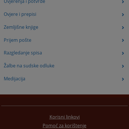
Uvjerenja i potvrde
Ovjere i prepisi
Zemljišne knjige
Prijem pošte
Razgledanje spisa
Žalbe na sudske odluke
Medijacija
Korisni linkovi
Pomoć za korištenje