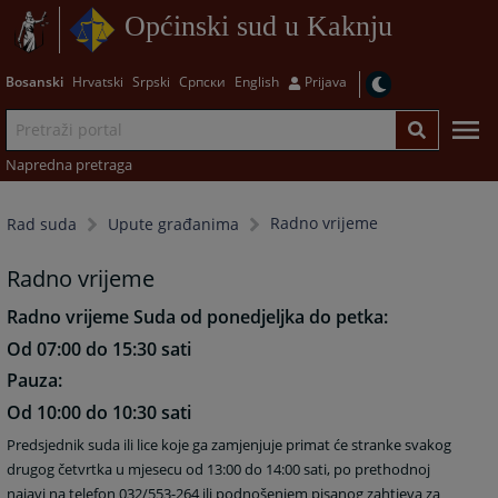
Općinski sud u Kaknju
Bosanski
Hrvatski
Srpski
Српски
English
Prijava
Napredna pretraga
Radno vrijeme
Rad suda
Upute građanima
Radno vrijeme
Radno vrijeme Suda od ponedjeljka do petka:
Od 07:00 do 15:30 sati
Pauza:
Od 10:00 do 10:30 sati
Predsjednik suda ili lice koje ga zamjenjuje primat će stranke svakog
drugog četvrtka u mjesecu od 13:00 do 14:00 sati, po prethodnoj
najavi na telefon 032/553-264 ili podnošenjem pisanog zahtjeva za