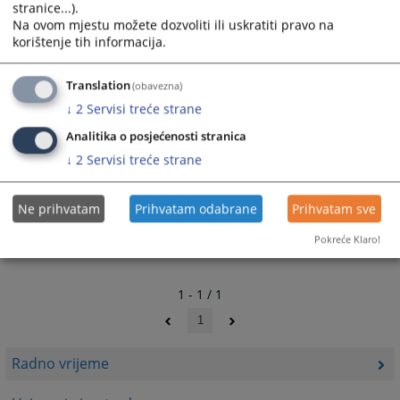
stranice...).
Na ovom mjestu možete dozvoliti ili uskratiti pravo na
korištenje tih informacija.
Translation
(obavezna)
↓
2
Servisi treće strane
Analitika o posjećenosti stranica
↓
2
Servisi treće strane
Ne prihvatam
Prihvatam odabrane
Prihvatam sve
Pokreće Klaro!
1 - 1 / 1
1
Radno vrijeme