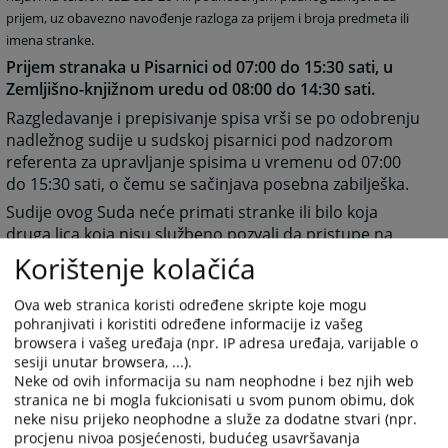
prijem, uz obavezno navođenje razloga za prijem i broja predmeta ili
imena stranke.
Prijem stranaka u Pisarnici od 07:00 do 15:30 sati, u
Zemljišno-knjižnom uredu od 08:00 do 14:30 sati.
Razgledavanje i prepisivanje spisa vrši se po odobrenju
nadležnog sudije u sudskoj pisarnici pod nadzorom
referenta za upravljanje spisima u vremenu od 07:00
do 15:30 sati, o čemu se sačinjava posebna zabilješka.
Sudije ovog Suda neće primati stranke ili bilo koja
druga lica koja nisu službeno pozvali da pristupe na
Sud.
Korištenje kolačića
Vezano za predmete u radu stranke se mogu
Ova web stranica koristi određene skripte koje mogu
postupajućem sudiji obraćati samo putem pismenih
pohranjivati i koristiti određene informacije iz vašeg
podnesaka, uz naznaku broja predmeta.
browsera i vašeg uređaja (npr. IP adresa uređaja, varijable o
Ažurirano 06.04.2023. godine
sesiji unutar browsera, ...).
Neke od ovih informacija su nam neophodne i bez njih web
stranica ne bi mogla fukcionisati u svom punom obimu, dok
5421
PREGLEDA
neke nisu prijeko neophodne a služe za dodatne stvari (npr.
procjenu nivoa posjećenosti, budućeg usavršavanja