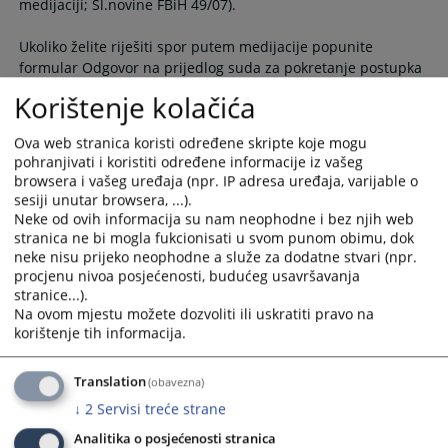
medijaciji; Sl.novine FBiH 49/07).
select
select
a
a
Ukoliko želite riješiti spor putem medijacije popunite
date.
date.
formular Odgovor na prijedlog suda za pokretanje postupka
Press
Press
Korištenje kolačića
the
the
question
question
Ova web stranica koristi određene skripte koje mogu
mark
mark
pohranjivati i koristiti određene informacije iz vašeg
key
key
browsera i vašeg uređaja (npr. IP adresa uređaja, varijable o
to
to
sesiji unutar browsera, ...).
get
get
Neke od ovih informacija su nam neophodne i bez njih web
the
the
stranica ne bi mogla fukcionisati u svom punom obimu, dok
neke nisu prijeko neophodne a služe za dodatne stvari (npr.
keyboard
keyboard
procjenu nivoa posjećenosti, budućeg usavršavanja
shortcuts
shortcuts
stranice...).
for
for
Na ovom mjestu možete dozvoliti ili uskratiti pravo na
changing
changing
korištenje tih informacija.
dates.
dates.
Translation
(obavezna)
↓
2
Servisi treće strane
Analitika o posjećenosti stranica