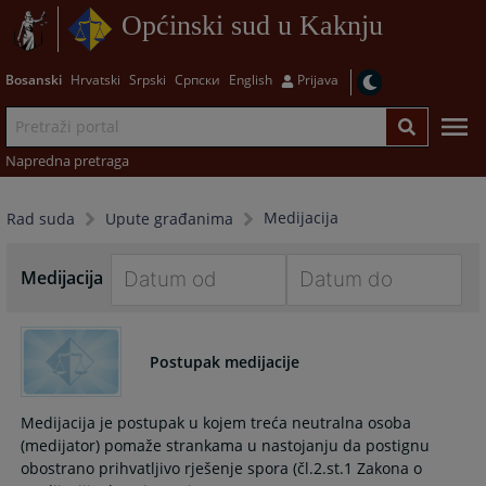
Općinski sud u Kaknju
Bosanski
Hrvatski
Srpski
Српски
English
Prijava
Napredna pretraga
Medijacija
Rad suda
Upute građanima
Medijacija
Navigate
Navigate
forward
forward
Postupak medijacije
to
to
interact
interact
with
with
Medijacija je postupak u kojem treća neutralna osoba
the
the
(medijator) pomaže strankama u nastojanju da postignu
calendar
calendar
obostrano prihvatljivo rješenje spora (čl.2.st.1 Zakona o
and
and