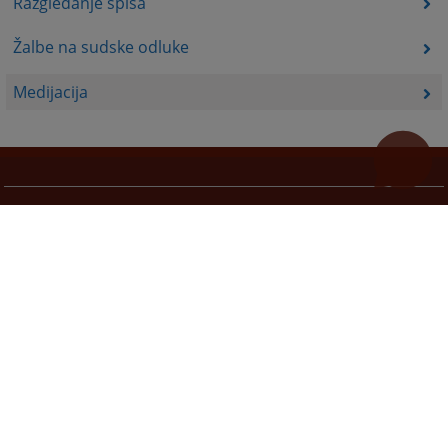
Razgledanje spisa
Žalbe na sudske odluke
Medijacija
Korisni linkovi
Pomoć za korištenje
Mapa stranice
Pravila privatnosti
Redizajn web stranice je finansirala Evropska unija. Za njen sadržaj isključivo je odgovorno
Visoko sudsko i tužilačko vijeće BiH i ona ne odražava nužno stavove Evropske unije.