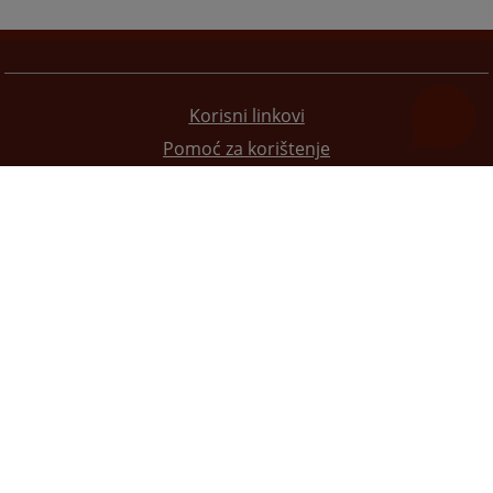
Korisni linkovi
Pomoć za korištenje
Mapa stranice
Pravila privatnosti
Redizajn web stranice je finansirala Evropska unija. Za njen sadržaj isključivo je odgovorno
Visoko sudsko i tužilačko vijeće BiH i ona ne odražava nužno stavove Evropske unije.
© 2021
Visoko sudsko i tužilačko vijeće