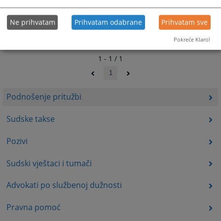
Ne prihvatam
Prihvatam odabrane
Prihvatam sve
Pokreće Klaro!
1 - 1 / 1
1
Podnošenje pritužbi
Sudske takse
Pozivi
Sudski vještaci i tumači
Advokati po službenoj dužnosti
Pravna pomoć