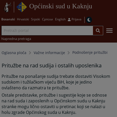
Općinski sud u Kaknju
Bosanski
Hrvatski
Srpski
Српски
English
Prijava
Napredna pretraga
Podnošenje pritužbi
Oglasna ploča
Važne informacije
Pritužbe na rad sudija i ostalih uposlenika
Pritužbe na ponašanje sudija trebate dostaviti Visokom
sudskom i tužilačkom vijeću BiH, koje je jedino
ovlašteno da razmatra te pritužbe.
Ostale predstavke, pritužbe i sugestije koje se odnose
na rad suda i zaposlenih u Općinskom sudu u Kaknju
stranke mogu lično ostaviti u pretinac koji se nalazi u
holu zgrade Općinskog suda u Kaknju.