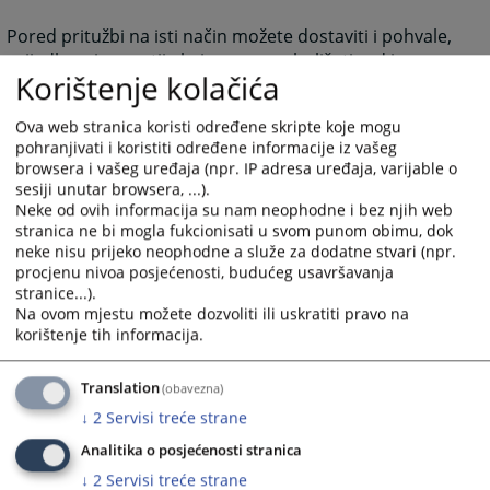
Pored pritužbi na isti način možete dostaviti i pohvale,
prijedloge i sugestije koje mogu poboljšati rad i
Korištenje kolačića
efikasnost suda.
Ova web stranica koristi određene skripte koje mogu
5336
PREGLEDA
pohranjivati i koristiti određene informacije iz vašeg
browsera i vašeg uređaja (npr. IP adresa uređaja, varijable o
sesiji unutar browsera, ...).
Neke od ovih informacija su nam neophodne i bez njih web
stranica ne bi mogla fukcionisati u svom punom obimu, dok
neke nisu prijeko neophodne a služe za dodatne stvari (npr.
procjenu nivoa posjećenosti, budućeg usavršavanja
stranice...).
Na ovom mjestu možete dozvoliti ili uskratiti pravo na
korištenje tih informacija.
Translation
(obavezna)
↓
2
Servisi treće strane
Analitika o posjećenosti stranica
↓
2
Servisi treće strane