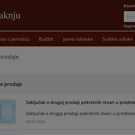
Bosan
aknju
Idi
na
Napre
sadržaj
osi s javnošću
Budžet
Javne nabavke
Sudske odluke
prodaje
le prodaje
Zaključak o drugoj prodaji pokretnih stvari u predme
Zaključak o drugoj prodaji pokretnih stvari u predmetu
30.07.2026.