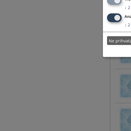
↓
2
Ana
↓
2
Ne prihva