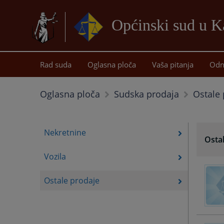
Općinski sud u K
Rad suda
Oglasna ploča
Vaša pitanja
Odn
Ostale 
Oglasna ploča
Sudska prodaja
Nekretnine
Osta
Vozila
Ostale prodaje