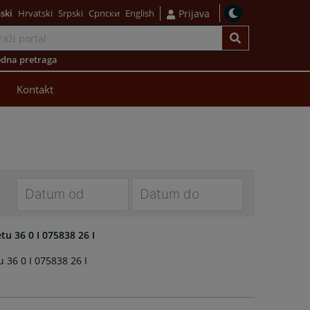
ski
Hrvatski
Srpski
Српски
English
Prijava
dna pretraga
Kontakt
Navigate
Navigate
forward
forward
tu 36 0 I 075838 26 I
to
to
 36 0 I 075838 26 I
interact
interact
with
with
the
the
calendar
calendar