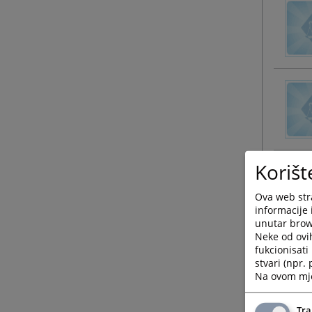
Korišt
Ova web stra
informacije 
unutar brows
Neke od ovi
fukcionisat
stvari (npr.
Na ovom mjes
Tra