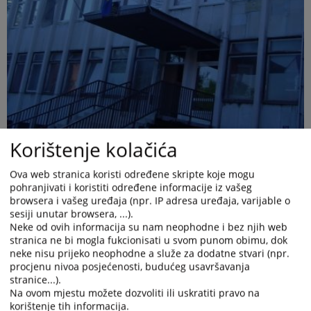
Korištenje kolačića
Ova web stranica koristi određene skripte koje mogu
pohranjivati i koristiti određene informacije iz vašeg
browsera i vašeg uređaja (npr. IP adresa uređaja, varijable o
sesiji unutar browsera, ...).
Neke od ovih informacija su nam neophodne i bez njih web
stranica ne bi mogla fukcionisati u svom punom obimu, dok
neke nisu prijeko neophodne a služe za dodatne stvari (npr.
procjenu nivoa posjećenosti, budućeg usavršavanja
Općinski sud u Kaknju osnovan je 01.04.1957. godine. Po
stranice...).
osnivanju sud je bio smješten u zgradi Općine Kakanj da bi
Na ovom mjestu možete dozvoliti ili uskratiti pravo na
1968. godine uselio u novu zgradu namjenski građenu za sud i
korištenje tih informacija.