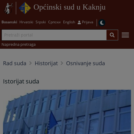
Općinski sud u Kaknju
Bosanski
Hrvatski
Srpski
Српски
English
Prijava
Napredna pretraga
Rad suda
Historijat
Osnivanje suda
Istorijat suda