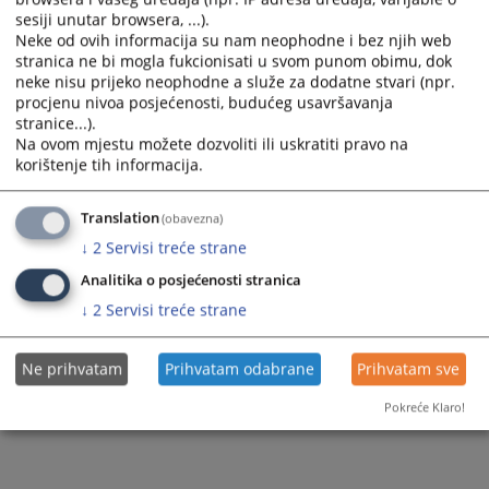
sesiji unutar browsera, ...).
Neke od ovih informacija su nam neophodne i bez njih web
stranica ne bi mogla fukcionisati u svom punom obimu, dok
neke nisu prijeko neophodne a služe za dodatne stvari (npr.
procjenu nivoa posjećenosti, budućeg usavršavanja
stranice...).
Na ovom mjestu možete dozvoliti ili uskratiti pravo na
korištenje tih informacija.
Translation
(obavezna)
↓
2
Servisi treće strane
Analitika o posjećenosti stranica
↓
2
Servisi treće strane
Ne prihvatam
Prihvatam odabrane
Prihvatam sve
Pokreće Klaro!