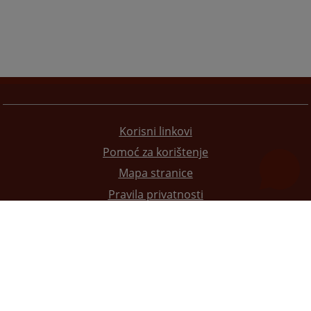
Korisni linkovi
Pomoć za korištenje
Mapa stranice
Pravila privatnosti
Redizajn web stranice je finansirala Evropska unija. Za njen sadržaj isključivo je odgovorno
Visoko sudsko i tužilačko vijeće BiH i ona ne odražava nužno stavove Evropske unije.