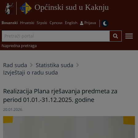
Općinski sud u Kaknju
Bosanski
Hrvatski
Srpski
Српски
English
Prijava
Napredna pretraga
Rad suda
Statistika suda
Izvještaji o radu suda
Realizacija Plana rješavanja predmeta za
period 01.01.-31.12.2025. godine
20.01.2026.