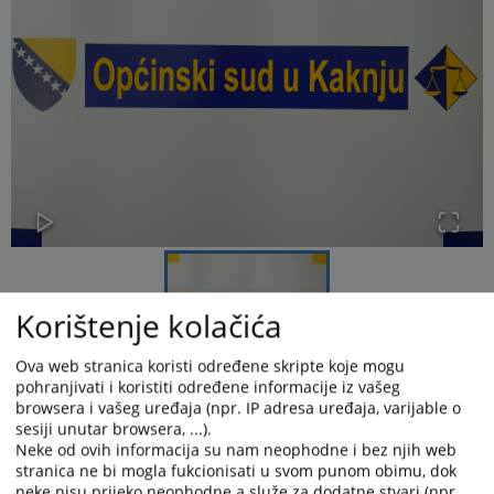
Korištenje kolačića
Ova web stranica koristi određene skripte koje mogu
pohranjivati i koristiti određene informacije iz vašeg
browsera i vašeg uređaja (npr. IP adresa uređaja, varijable o
Općinski sud u Kaknju je u periodu od 01.01. do 31.12.2025.
sesiji unutar browsera, ...).
godine ostvario realizaciju Plana rješavanja predmeta za 2025.
Neke od ovih informacija su nam neophodne i bez njih web
godinu u procentu od 92,60%.
stranica ne bi mogla fukcionisati u svom punom obimu, dok
Od 1.054 predmeta iz Plana riješeno je 976 predmeta.
neke nisu prijeko neophodne a služe za dodatne stvari (npr.