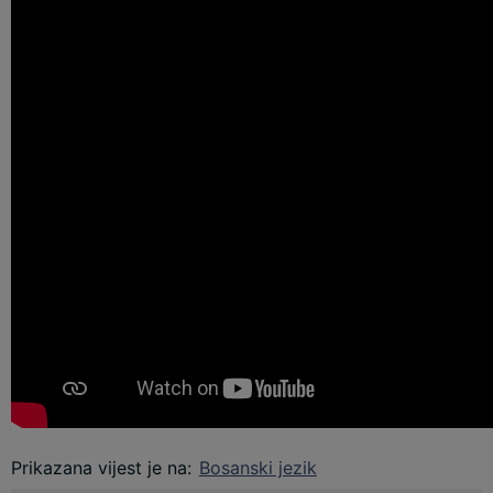
Prikazana vijest je na
:
Bosanski jezik