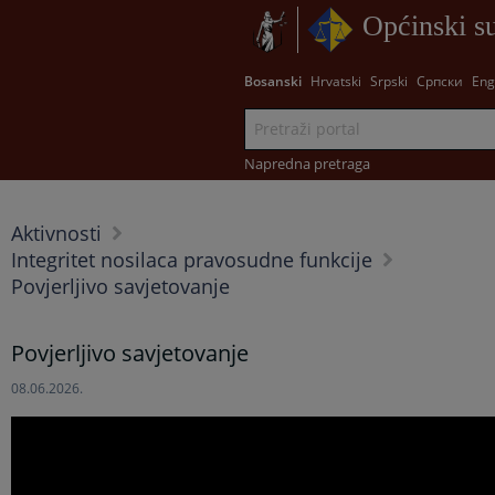
Općinski s
Bosanski
Hrvatski
Srpski
Српски
Eng
Napredna pretraga
Aktivnosti
Integritet nosilaca pravosudne funkcije
Povjerljivo savjetovanje
Povjerljivo savjetovanje
08.06.2026.