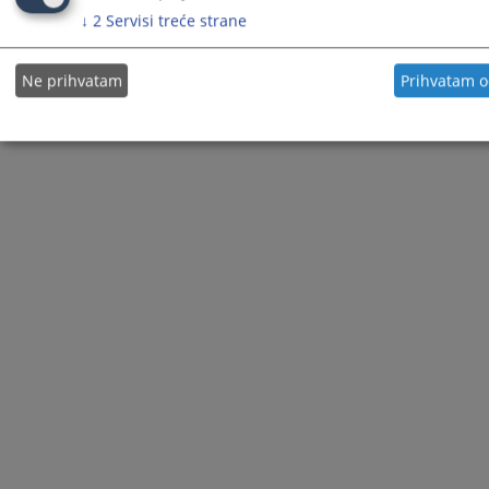
↓
2
Servisi treće strane
Ne prihvatam
Prihvatam 
© 2021
Visoko sudsko i tužilačko vijeće