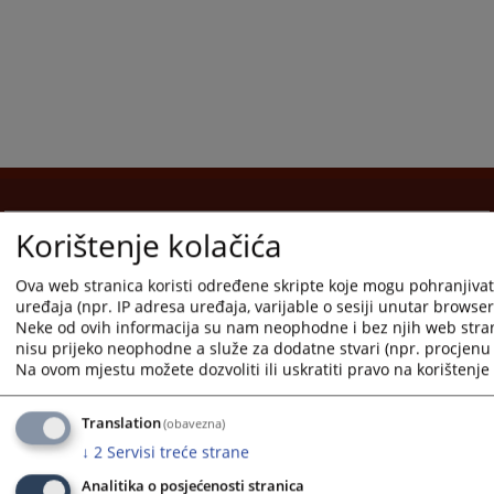
Korištenje kolačića
Korisni linkovi
Pomoć za korištenje
Ova web stranica koristi određene skripte koje mogu pohranjivati
uređaja (npr. IP adresa uređaja, varijable o sesiji unutar browsera,
Mapa stranice
Neke od ovih informacija su nam neophodne i bez njih web stra
nisu prijeko neophodne a služe za dodatne stvari (npr. procjenu 
Pravila privatnosti
Na ovom mjestu možete dozvoliti ili uskratiti pravo na korištenje 
Translation
(obavezna)
↓
2
Servisi treće strane
Redizajn web stranice je finansirala Evropska unija. Za njen sadržaj isključivo je odgovorno
Analitika o posjećenosti stranica
Visoko sudsko i tužilačko vijeće BiH i ona ne odražava nužno stavove Evropske unije.